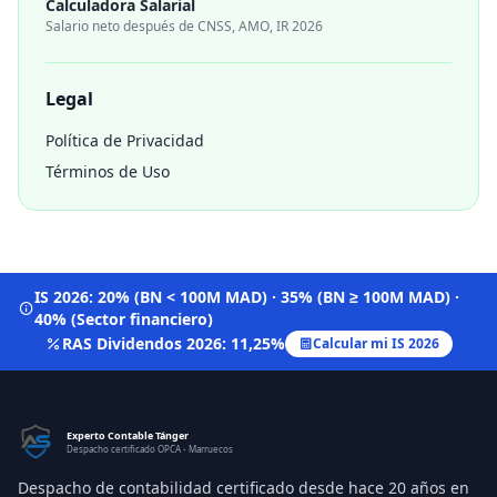
Calculadora Salarial
Salario neto después de CNSS, AMO, IR 2026
Legal
Política de Privacidad
Términos de Uso
IS 2026: 20% (BN < 100M MAD) · 35% (BN ≥ 100M MAD) ·
40% (Sector financiero)
RAS Dividendos 2026: 11,25%
Calcular mi IS 2026
Experto Contable Tánger
Despacho certificado OPCA - Marruecos
Despacho de contabilidad certificado desde hace 20 años en