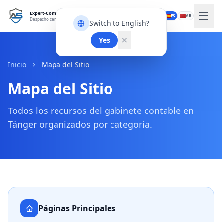
Expert-Comptable Tanger
🇫🇷
🇬🇧
🇪🇸
🇲🇦
FR
EN
ES
AR
Despacho certificado OPCA
Switch to English?
Yes
Inicio
Mapa del Sitio
Mapa del Sitio
Todos los recursos del gabinete contable en
Tánger organizados por categoría.
Páginas Principales