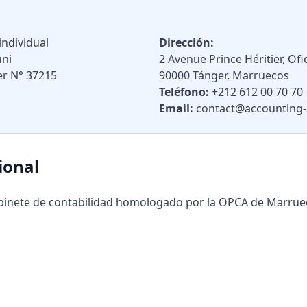
ndividual
Dirección:
ni
2 Avenue Prince Héritier, Ofi
r N° 37215
90000 Tánger, Marruecos
Teléfono:
+212 612 00 70 70
Email:
contact@accounting-
ional
binete de contabilidad homologado por la OPCA de Marruec