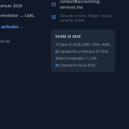
contact@accounting-
nanzas 2026
services.ma
rendedor → SARL
Zona de servicio: Tánger, Tetuán,
Larache, Asilah
 artículos →
GUÍAS IS 2026
rtículo
Tipos IS 2026 (20% / 35% / 40%)
Liquidación y Anticipos IS 2026
RAS Dividendos 11,25%
Calendario Fiscal 2026