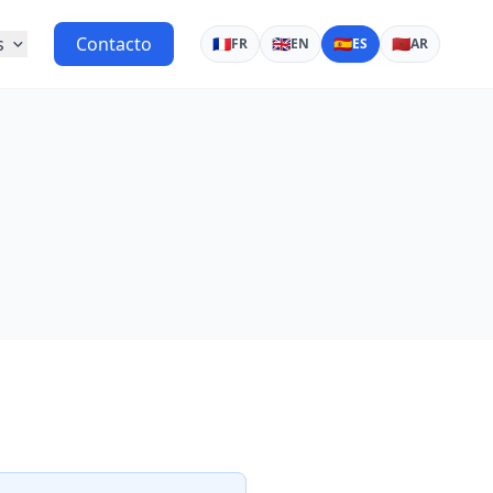
s
Contacto
🇫🇷
🇬🇧
🇪🇸
🇲🇦
FR
EN
ES
AR