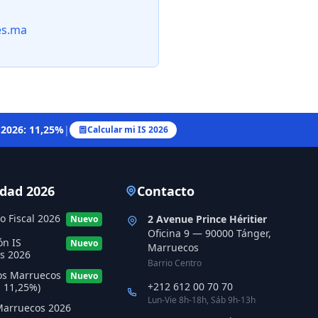
es.ma
 2026: 11,25%
|
Calcular mi IS 2026
idad 2026
Contacto
o Fiscal 2026
2 Avenue Prince Héritier
Nuevo
Oficina 9 — 90000 Tánger,
ón IS
Nuevo
Marruecos
s 2026
Barrio Centro
os Marruecos
Nuevo
+212 612 00 70 70
 11,25%)
Lun-Vie 8h-18h, Sáb 9h-13h
Marruecos 2026