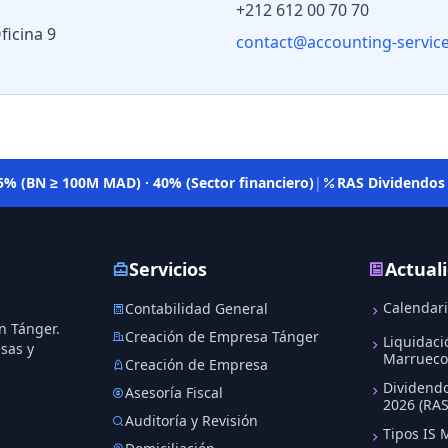
+212 612 00 70 70
ficina 9
contact@accounting-servic
5% (BN ≥ 100M MAD) · 40% (Sector financiero)
|
RAS Dividendos
Servicios
Actual
Calendari
Contabilidad General
n Tánger.
Creación de Empresa Tánger
Liquidaci
esas y
Marrueco
Creación de Empresa
Dividend
Asesoría Fiscal
2026 (RAS
Auditoría y Revisión
Tipos IS 