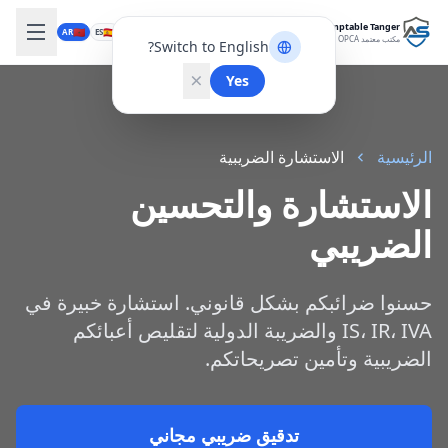
Expert-Comptable Tanger
🇲🇦
🇪🇸
🇬🇧
🇫🇷
AR
ES
EN
FR
مكتب معتمد OPCA
Switch to English?
Yes
الرئيسية
الاستشارة الضريبية
الاستشارة والتحسين
الضريبي
حسنوا ضرائبكم بشكل قانوني. استشارة خبيرة في
IS، IR، IVA والضريبة الدولية لتقليص أعبائكم
الضريبية وتأمين تصريحاتكم.
تدقيق ضريبي مجاني