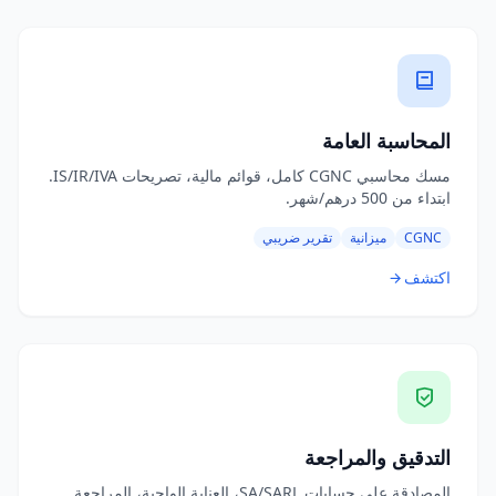
المحاسبة العامة
مسك محاسبي CGNC كامل، قوائم مالية، تصريحات IS/IR/IVA.
ابتداء من 500 درهم/شهر.
CGNC
ميزانية
تقرير ضريبي
اكتشف
التدقيق والمراجعة
المصادقة على حسابات SA/SARL، العناية الواجبة، المراجعة