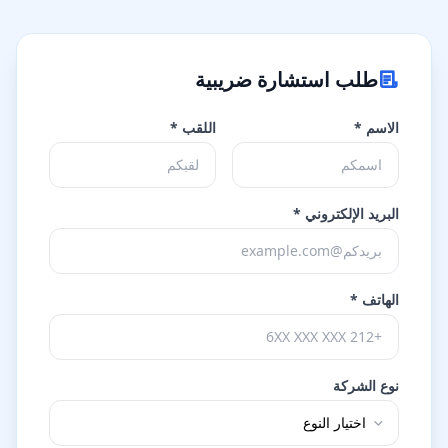
طلب استشارة ضريبية
الاسم *
اللقب *
البريد الإلكتروني *
الهاتف *
نوع الشركة