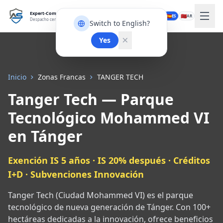
Expert-Comptable Tanger
🇫🇷
🇬🇧
🇪🇸
🇲🇦
FR
EN
ES
AR
Despacho certificado OPCA
Switch to English?
Yes
Inicio
Zonas Francas
TANGER TECH
Tanger Tech — Parque
Tecnológico Mohammed VI
en Tánger
Exención IS 5 años · IS 20% después · Créditos
I+D · Subvenciones Innovación
Tanger Tech (Ciudad Mohammed VI) es el parque
tecnológico de nueva generación de Tánger. Con 100+
hectáreas dedicadas a la innovación, ofrece beneficios