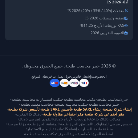
أدلة IS 2026
معدلات IS 2026 (20% / 35% / 40%)
تصفية وتسبيقات IS 2026
RAS توزيعات الأرباح 11,25%
التقويم الضريبي 2026
©
2026
خبير محاسب طنجة
.
جميع الحقوق محفوظة.
الخصوصية
إشعار قانوني
حول
اتصل بنا
خريطة الموقع
🇲🇦
🇪🇸
🇬🇧
🇫🇷
AR
ES
EN
FR
خبرة:
محاسب بطنجة
•
مكتب محاسبة بطنجة
•
مكتب استشارات محاسبية بطنجة
•
خبير محاسب بطنجة
•
مكتب محاسبة بطنجة
•
محاسب معتمد بطنجة
•
إنشاء شركة بطنجة
•
إنشاء SARL طنجة
•
تأسيس SARL طنجة
•
تأسيس شركة بطنجة
•
مقر اجتماعي شركة طنجة
•
مقر اجتماعي مقاولة طنجة
•
IS 2026 المغرب
•
معدلات IS 2026
•
RAS توزيعات الأرباح 2026
•
التقويم الضريبي 2026
•
تحسين ضريبي للمقاولات
•
المناطق الحرة طنجة
•
المنطقة الحرة طنجة مزايا ضريبية
•
منطقة طنجة للسيارات إعفاء IS
•
طنجة تيك منح الاستثمار
•
المنطقة الحرة الأطلسية حرية الصرف
•
مكتب محاسبة بطنجة