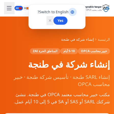
Expert-Comptable Tanger
🇲🇦
🇪🇸
🇬🇧
🇫🇷
AR
ES
EN
FR
مكتب معتمد OPCA
Switch to English?
Yes
الرئيسية
إنشاء شركة في طنجة
خبير محاسب OPCA
5-10 أيام
المناطق الحرة ZAI
إنشاء شركة في طنجة
إنشاء SARL طنجة · تأسيس شركة طنجة · خبير
محاسب OPCA
مكتب خبير محاسب معتمد OPCA في طنجة. ننشئ
شركتك SARL أو SAS أو SA في 5 إلى 10 أيام عمل.