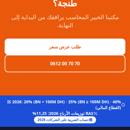
طنجة؟
مكتبنا الخبير المحاسب يرافقك من البداية إلى
النهاية.
طلب عرض سعر
0612 00 70 70
IS 2026: 20% (BN < 100M DH) · 35% (BN ≥ 100M DH) · 40%
(القطاع المالي)
RAS توزيعات الأرباح 2026: 11,25%
حساب الضريبة على الشركات 2026