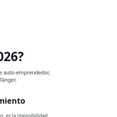
026?
 de auto-emprendedor,
Tánger.
miento
n, es la imposibilidad