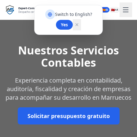
Expert-Comptable Tanger
🇫🇷
🇬🇧
🇪🇸
🇲🇦
FR
EN
ES
AR
Despacho certificado OPCA
Switch to English?
Yes
Nuestros Servicios
Contables
Experiencia completa en contabilidad,
auditoría, fiscalidad y creación de empresas
para acompañar su desarrollo en Marruecos
Solicitar presupuesto gratuito