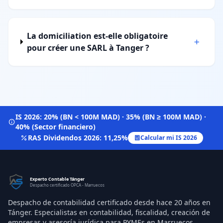
La domiciliation est-elle obligatoire
pour créer une SARL à Tanger ?
IS 2026: 20% (BN < 100M MAD) · 35% (BN ≥ 100M MAD) ·
40% (Sector financiero)
RAS Dividendos 2026: 11,25%
Calcular mi IS 2026
Experto Contable Tánger
Despacho certificado OPCA - Marruecos
Despacho de contabilidad certificado desde hace 20 años en
Tánger. Especialistas en contabilidad, fiscalidad, creación de
empresas y asesoría jurídica para PYMEs en Marruecos.