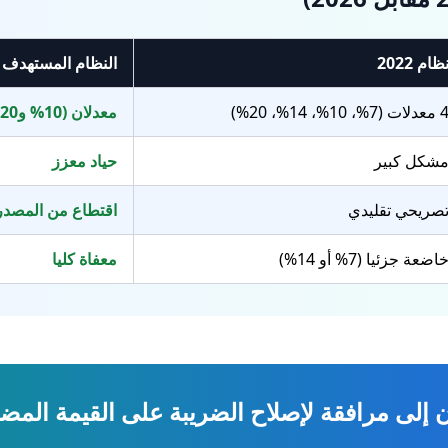
ظام 2022
النظام المستهدف 2026
دلات (7%، 10%، 14%، 20%)
معدلان (10% و20%)
شكل كبير
حياد معزز
صريحي تقليدي
اقتطاع من المصدر 
اضعة جزئيا (7% أو 14%)
معفاة كليا
إلى مرافقة لإصلاح الضريبة على القيمة المضافة 26