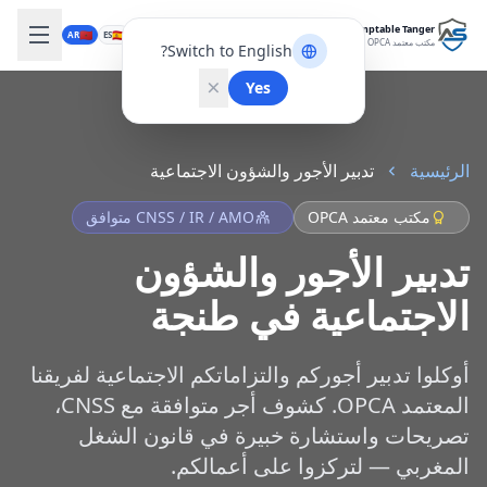
Expert-Comptable Tanger
🇲🇦
🇪🇸
🇬🇧
🇫🇷
AR
ES
EN
FR
مكتب معتمد OPCA
Switch to English?
Yes
الرئيسية
تدبير الأجور والشؤون الاجتماعية
مكتب معتمد OPCA
CNSS / IR / AMO متوافق
تدبير الأجور والشؤون
الاجتماعية في طنجة
أوكلوا تدبير أجوركم والتزاماتكم الاجتماعية لفريقنا
المعتمد OPCA. كشوف أجر متوافقة مع CNSS،
تصريحات واستشارة خبيرة في قانون الشغل
المغربي — لتركزوا على أعمالكم.