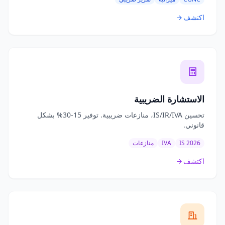
اكتشف
الاستشارة الضريبية
تحسين IS/IR/IVA، منازعات ضريبية. توفير 15-30% بشكل
قانوني.
IS 2026
IVA
منازعات
اكتشف