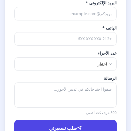
البريد الإلكتروني *
الهاتف *
عدد الأجراء
الرسالة
500 حرف كحد أقصى
طلب تسعيرتي